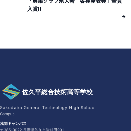
「農業クラブ県大会 各種発表会」全員
入賞!!
→
佐久平総合技術高等学校
Sakudaira General Technology High School
Campus
浅間キャンパス
〒385-0022 長野県佐久市岩村田991