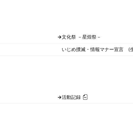
→
文化祭 －星煌祭－
いじめ撲滅・情報マナー宣言 (
→
活動記録