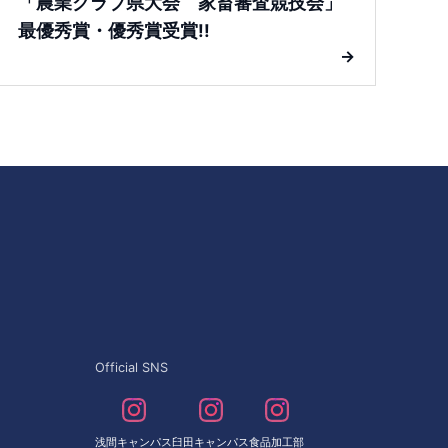
「農業クラブ県大会 家畜審査競技会」
最優秀賞・優秀賞受賞!!
→
Official SNS
浅間キャンパス
臼田キャンパス
食品加工部